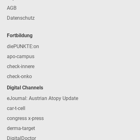
AGB
Datenschutz
Fortbildung
diePUNKTE:on
apo-campus
check-innere
check-onko
Digital Channels
eJournal: Austrian Atopy Update
car-t-cell
congress x-press
derma-target
DigitalDoctor