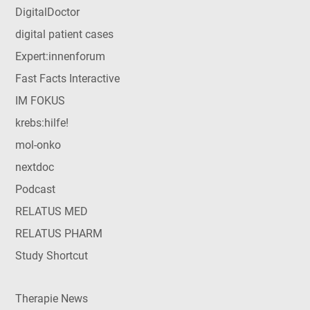
DigitalDoctor
digital patient cases
Expert:innenforum
Fast Facts Interactive
IM FOKUS
krebs:hilfe!
mol-onko
nextdoc
Podcast
RELATUS MED
RELATUS PHARM
Study Shortcut
Therapie News