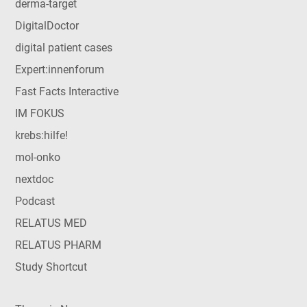
derma-target
DigitalDoctor
digital patient cases
Expert:innenforum
Fast Facts Interactive
IM FOKUS
krebs:hilfe!
mol-onko
nextdoc
Podcast
RELATUS MED
RELATUS PHARM
Study Shortcut