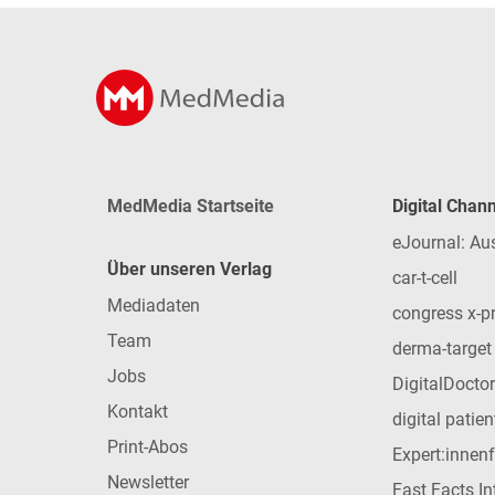
MedMedia Startseite
Digital Chan
eJournal: Au
Über unseren Verlag
car-t-cell
Mediadaten
congress x-p
Team
derma-target
Jobs
DigitalDoctor
Kontakt
digital patie
Print-Abos
Expert:innen
Newsletter
Fast Facts In