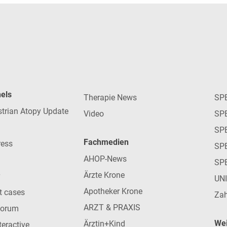
nels
Therapie News
SP
strian Atopy Update
Video
SP
SP
Fachmedien
ress
SPE
AHOP-News
SP
Ärzte Krone
UN
Apotheker Krone
nt cases
Zah
ARZT & PRAXIS
forum
Wei
Ärztin+Kind
teractive