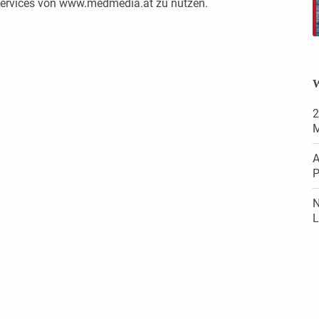
 Services von www.medmedia.at zu nutzen.
W
2
M
A
P
N
L