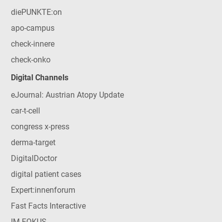
diePUNKTE:on
apo-campus
check-innere
check-onko
Digital Channels
eJournal: Austrian Atopy Update
car-t-cell
congress x-press
derma-target
DigitalDoctor
digital patient cases
Expert:innenforum
Fast Facts Interactive
IM FOKUS