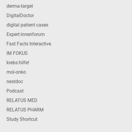
derma-target
DigitalDoctor
digital patient cases
Expert:innenforum
Fast Facts Interactive
IM FOKUS
krebs:hilfe!
mol-onko
nextdoc
Podcast
RELATUS MED
RELATUS PHARM
Study Shortcut