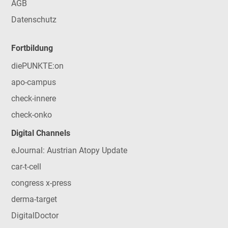
AGB
Datenschutz
Fortbildung
diePUNKTE:on
apo-campus
check-innere
check-onko
Digital Channels
eJournal: Austrian Atopy Update
car-t-cell
congress x-press
derma-target
DigitalDoctor