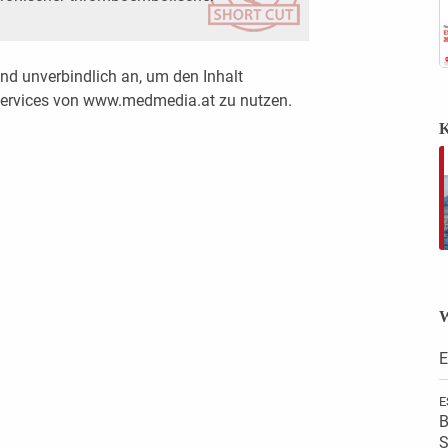
nd unverbindlich an, um den Inhalt
 Services von www.medmedia.at zu nutzen.
K
W
E
E
B
S