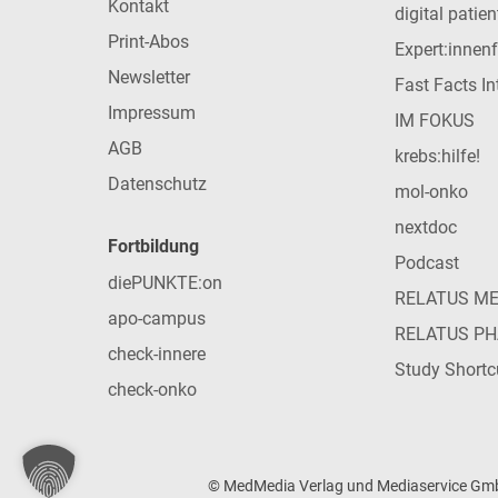
Kontakt
digital patie
Print-Abos
Expert:innen
Newsletter
Fast Facts In
Impressum
IM FOKUS
AGB
krebs:hilfe!
Datenschutz
mol-onko
nextdoc
Fortbildung
Podcast
diePUNKTE:on
RELATUS M
apo-campus
RELATUS P
check-innere
Study Shortc
check-onko
© MedMedia Verlag und Mediaservice GmbH 