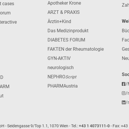
Apotheker Krone
nt cases
Zah
ARZT & PRAXIS
forum
Wei
Ärztin+Kind
teractive
Das Medizinprodukt
Büc
DIABETES FORUM
Fac
FAKTEN der Rheumatologie
Ges
GYN-AKTIV
Neu
neurologisch
Soc
NEPHRO
ED
Script
/
PHARMAustria
HARM
/
ut
/
- Seidengasse 9/Top 1.1, 1070 Wien - Tel.:
+43 1 4073111-0
- Fax: +43