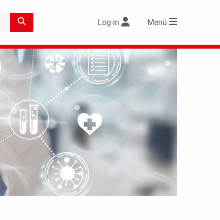
Log-in
Menü