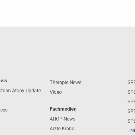
nels
Therapie News
SP
strian Atopy Update
Video
SP
SP
Fachmedien
ress
SPE
AHOP-News
SP
Ärzte Krone
UN