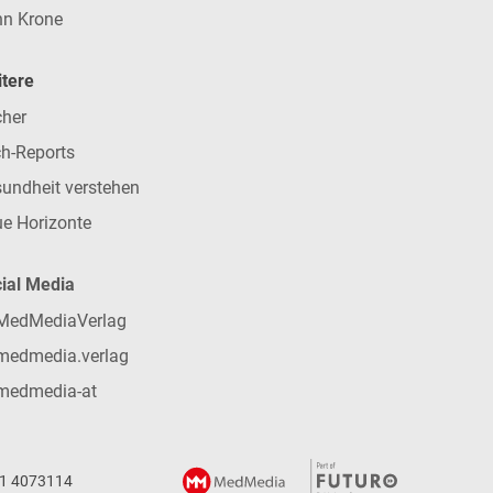
n Krone
tere
her
h-Reports
undheit verstehen
e Horizonte
ial Media
MedMediaVerlag
medmedia.verlag
medmedia-at
 1 4073114