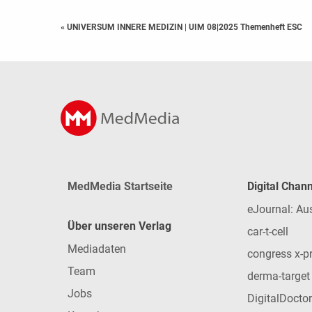
« UNIVERSUM INNERE MEDIZIN
|
UIM 08|2025 Themenheft ESC
MedMedia Startseite
Digital Chan
eJournal: Au
Über unseren Verlag
car-t-cell
Mediadaten
congress x-p
Team
derma-target
Jobs
DigitalDoctor