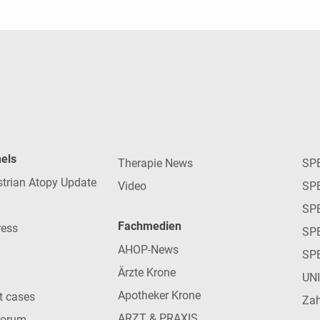
nels
Therapie News
SP
strian Atopy Update
Video
SP
SP
Fachmedien
ress
SPE
AHOP-News
SP
Ärzte Krone
UN
Apotheker Krone
nt cases
Zah
ARZT & PRAXIS
forum