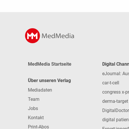
MedMedia Startseite
Digital Chan
eJournal: Au
Über unseren Verlag
car-t-cell
Mediadaten
congress x-p
Team
derma-target
Jobs
DigitalDoctor
Kontakt
digital patie
Print-Abos
Expert:innen