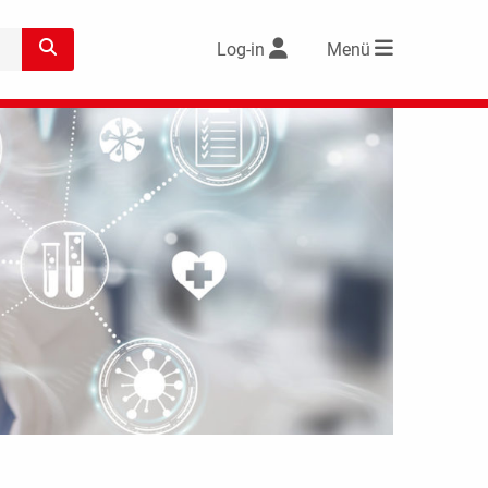
Log-in
Menü