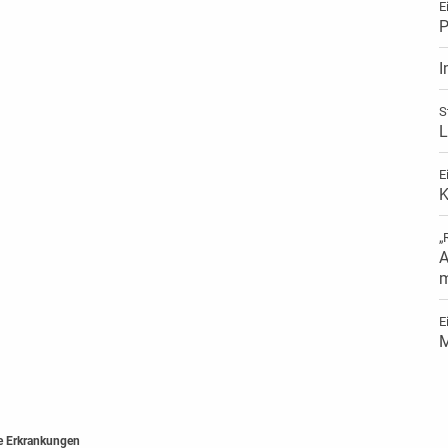
E
P
I
S
L
E
K
„
A
m
E
M
e Erkrankungen