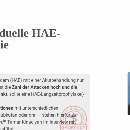
iduelle HAE-
ie
ödem (HAE) mit einer Akutbehandlung nur
st die
Zahl der Attacken hoch und die
änkt
, sollte eine HAE-Langzeitprophylaxe(-
tionen
mit unterschiedlichen
subkutan oder oral – stehen hierfür zur
in
r.
Tamar Kinaciyan im Interview mit
sführt.