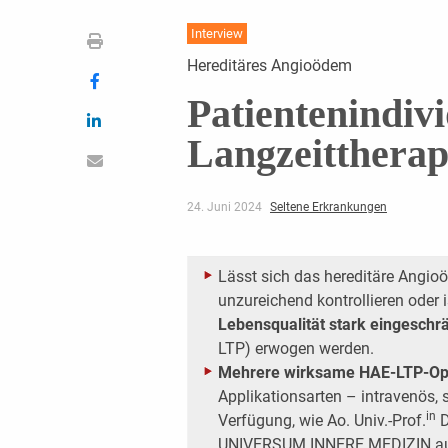
Interview
Hereditäres Angioödem
Patientenindiv
Langzeittherap
24. Juni 2024
Seltene Erkrankungen
Lässt sich das hereditäre Angio
unzureichend kontrollieren oder i
Lebensqualität stark eingeschr
LTP) erwogen werden.
Mehrere wirksame HAE-LTP-Op
Applikationsarten – intravenös, 
in
Verfügung, wie Ao. Univ.-Prof.
D
UNIVERSUM INNERE MEDIZIN au