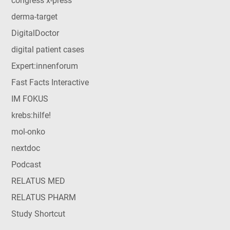
congress x-press
derma-target
DigitalDoctor
digital patient cases
Expert:innenforum
Fast Facts Interactive
IM FOKUS
krebs:hilfe!
mol-onko
nextdoc
Podcast
RELATUS MED
RELATUS PHARM
Study Shortcut