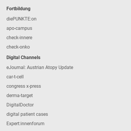
Fortbildung
diePUNKTE:on
apo-campus
check-innere
check-onko
Digital Channels
eJournal: Austrian Atopy Update
car-t-cell
congress x-press
derma-target
DigitalDoctor
digital patient cases
Expert:innenforum