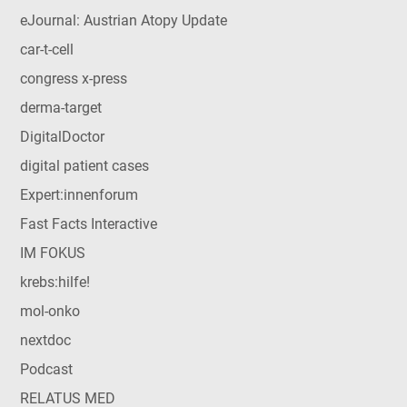
eJournal: Austrian Atopy Update
car-t-cell
congress x-press
derma-target
DigitalDoctor
digital patient cases
Expert:innenforum
Fast Facts Interactive
IM FOKUS
krebs:hilfe!
mol-onko
nextdoc
Podcast
RELATUS MED