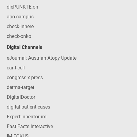
diePUNKTE:on
apo-campus
check-innere
check-onko
Digital Channels
eJournal: Austrian Atopy Update
car-t-cell
congress x-press
derma-target
DigitalDoctor
digital patient cases
Expert:innenforum
Fast Facts Interactive
IM FOKUS