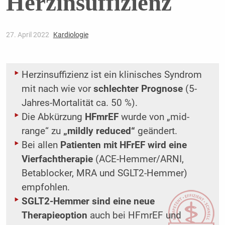
Herzinsuffizienz
27. April 2022
Kardiologie
Herzinsuffizienz ist ein klinisches Syndrom
mit nach wie vor
schlechter Prognose
(5-
Jahres-Mortalität ca. 50 %).
Die Abkürzung
HFmrEF
wurde von „mid-
range“ zu
„mildly reduced“
geändert.
Bei allen
Patienten mit HFrEF wird eine
Vierfachtherapie
(ACE-Hemmer/ARNI,
Betablocker, MRA und SGLT2-Hemmer)
empfohlen.
SGLT2-Hemmer sind eine neue
Therapieoption
auch bei HFmrEF und