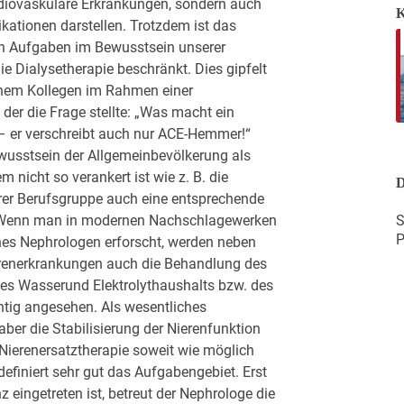
rdiovaskuläre Erkrankungen, sondern auch
K
kationen darstellen. Trotzdem ist das
en Aufgaben im Bewusstsein unserer
ie Dialysetherapie beschränkt. Dies gipfelt
inem Kollegen im Rahmen einer
 der die Frage stellte: „Was macht ein
 – er verschreibt auch nur ACE-Hemmer!“
ewusstsein der Allgemeinbevölkerung als
 nicht so verankert ist wie z. B. die
D
serer Berufsgruppe auch eine entsprechende
. Wenn man in modernen Nachschlagewerken
S
P
ines Nephrologen erforscht, werden neben
erenerkrankungen auch die Behandlung des
es Wasserund Elektrolythaushalts bzw. des
htig angesehen. Als wesentliches
ber die Stabilisierung der Nierenfunktion
 Nierenersatztherapie soweit wie möglich
efiniert sehr gut das Aufgabengebiet. Erst
z eingetreten ist, betreut der Nephrologe die