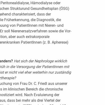
 Peritonealdialyse, Hämodialyse oder
hischen Strukturund Gesundheitsplan (ÖSG)
hend charakterisiert, dass der
ie Früherkennung, die Diagnostik, die
uung von PatientInnen mit Nieren- und
Er soll Nierenersatzverfahren sowie die Vor-
tion, aber auch extrakorporale
ierenkranken PatientInnen (z. B. Apherese)
 anders?
Hat sich der Nephrologe wirklich
üh in die Versorgung der PatientInnen mit
st er nicht viel eher weiterhin nur zuständig
ztherapie?
uchung von Frau Dr. C. Friedl aus unserer
s im klinischen Bereich die chronische
nostiziert wird. Nach Evaluierung der
us, dass bei mehr als drei Viertel der