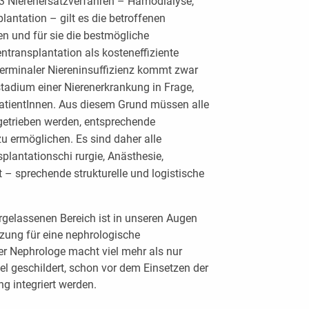
3 Nierenersatzverfahren – Hämodialyse,
lantation – gilt es die betroffenen
en und für sie die bestmögliche
ntransplantation als kosteneffiziente
terminaler Niereninsuffizienz kommt zwar
stadium einer Nierenerkrankung in Frage,
 PatientInnen. Aus diesem Grund müssen alle
getrieben werden, entsprechende
 ermöglichen. Es sind daher alle
splantationschi rurgie, Anästhesie,
t – sprechende strukturelle und logistische
gelassenen Bereich ist in unseren Augen
zung für eine nephrologische
r Nephrologe macht viel mehr als nur
kel geschildert, schon vor dem Einsetzen der
g integriert werden.