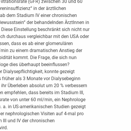
Filtrationsrate (GFR) zwischen 30 und 60
eninsuffizienz“ in der ärztlichen
 ab dem Stadium IV einer chronischen
„Bewusstsein“ der behandelnden ÄrztInnen in
Diese Einstellung beschränkt sich nicht nur
uch durchaus vergleichbar mit den USA oder
ssen, dass es ab einer glomerulären
l/min zu einem dramatischen Anstieg der
idität kommt. Die Frage, die sich nun
loge dies überhaupt beeinflussen?
r Dialysepflichtigkeit, konnte gezeigt
s früher als 3 Monate vor Dialysebeginn
 ihr Überleben absolut um 20 % verbessern
n empfehlen, dass bereits im Stadium III,
nsrate von unter 60 ml/min, ein Nephrologe
u. a. in US-amerikanischen Studien gezeigt
er nephrologischen Visiten auf 4-mal pro
 III und IV der chronischen
ird.