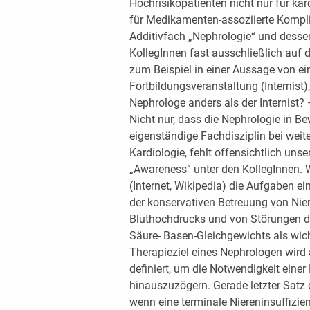
Hochrisikopatienten nicht nur für ka
für Medikamenten-assoziierte Kompli
Additivfach „Nephrologie“ und dess
KollegInnen fast ausschließlich auf d
zum Beispiel in einer Aussage von e
Fortbildungsveranstaltung (Internist),
Nephrologe anders als der Internist?
Nicht nur, dass die Nephrologie in B
eigenständige Fachdisziplin bei weitem
Kardiologie, fehlt offensichtlich un
„Awareness“ unter den KollegInnen
(Internet, Wikipedia) die Aufgaben e
der konservativen Betreuung von Ni
Bluthochdrucks und von Störungen d
Säure- Basen-Gleichgewichts als wic
Therapieziel eines Nephrologen wird a
definiert, um die Notwendigkeit einer
hinauszuzögern. Gerade letzter Satz d
wenn eine terminale Niereninsuffizien