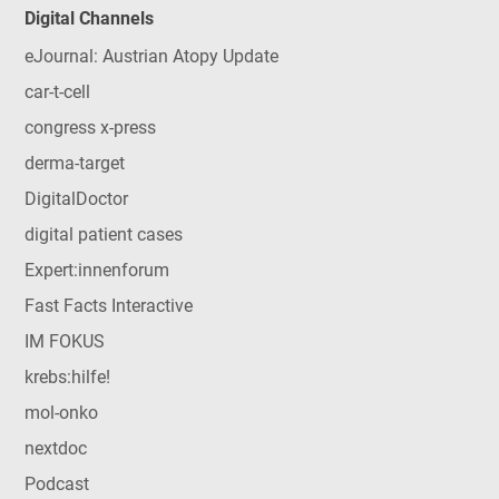
Digital Channels
eJournal: Austrian Atopy Update
car-t-cell
congress x-press
derma-target
DigitalDoctor
digital patient cases
Expert:innenforum
Fast Facts Interactive
IM FOKUS
krebs:hilfe!
mol-onko
nextdoc
Podcast