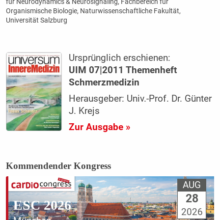
für Neurodynamics & Neurosignaling, Fachbereich für
Organismische Biologie, Naturwissenschaftliche Fakultät,
Universität Salzburg
Ursprünglich erschienen:
UIM 07|2011 Themenheft
Schmerzmedizin
Herausgeber: Univ.-Prof. Dr. Günter
J. Krejs
Zur Ausgabe »
Kommendender Kongress
AUG
28
ESC 2026
2026