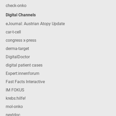
check-onko
Digital Channels
eJournal: Austrian Atopy Update
car-t-cell
congress x-press
derma-target
DigitalDoctor
digital patient cases
Expert:innenforum
Fast Facts Interactive
IM FOKUS
krebs:hilfe!
mol-onko
nextdoc