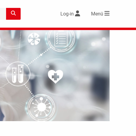
Log-in
Menü