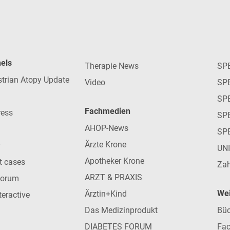
nels
Therapie News
SP
strian Atopy Update
Video
SP
SP
Fachmedien
ress
SPE
AHOP-News
SP
Ärzte Krone
UN
Apotheker Krone
nt cases
Zah
ARZT & PRAXIS
forum
Wei
Ärztin+Kind
teractive
Das Medizinprodukt
Büc
DIABETES FORUM
Fac