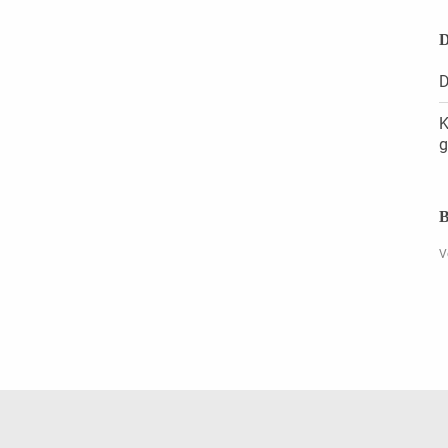
D
D
K
g
B
V