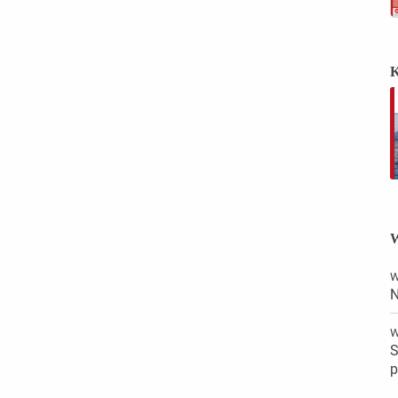
K
W
W
N
W
S
p