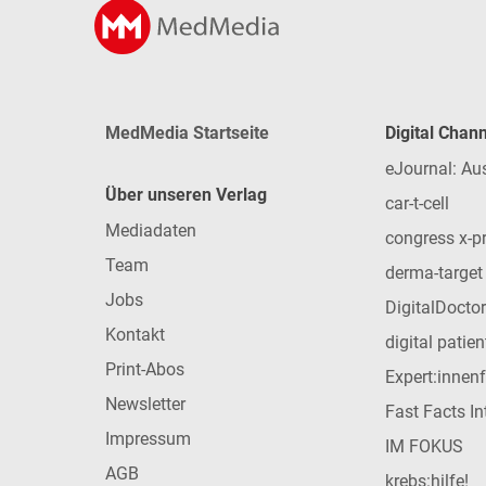
MedMedia Startseite
Digital Chan
eJournal: Au
Über unseren Verlag
car-t-cell
Mediadaten
congress x-p
Team
derma-target
Jobs
DigitalDoctor
Kontakt
digital patie
Print-Abos
Expert:innen
Newsletter
Fast Facts In
Impressum
IM FOKUS
AGB
krebs:hilfe!