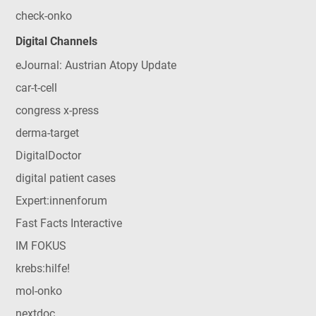
check-onko
Digital Channels
eJournal: Austrian Atopy Update
car-t-cell
congress x-press
derma-target
DigitalDoctor
digital patient cases
Expert:innenforum
Fast Facts Interactive
IM FOKUS
krebs:hilfe!
mol-onko
nextdoc