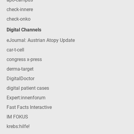
check-innere
check-onko
Digital Channels
eJournal: Austrian Atopy Update
car-t-cell
congress x-press
derma-target
DigitalDoctor
digital patient cases
Expert:innenforum
Fast Facts Interactive
IM FOKUS
krebs:hilfe!