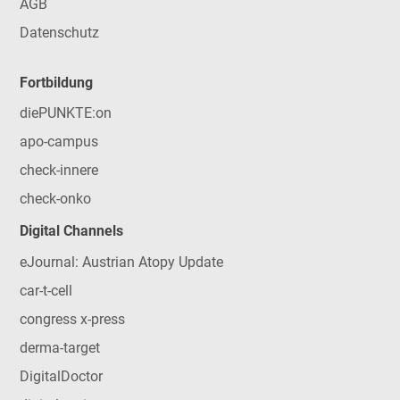
AGB
Datenschutz
Fortbildung
diePUNKTE:on
apo-campus
check-innere
check-onko
Digital Channels
eJournal: Austrian Atopy Update
car-t-cell
congress x-press
derma-target
DigitalDoctor