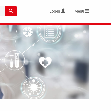
Log-in
Menü