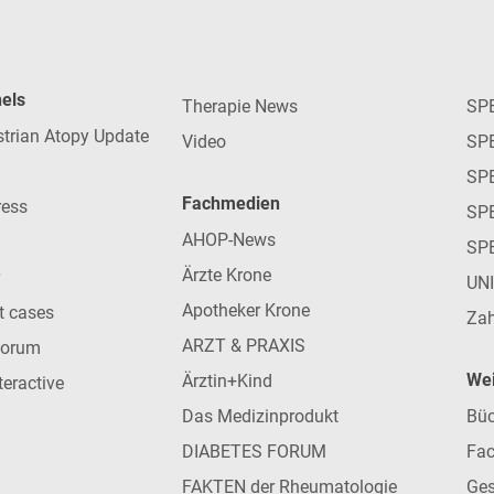
nels
Therapie News
SP
strian Atopy Update
Video
SP
SP
Fachmedien
ress
SPE
AHOP-News
SP
Ärzte Krone
UN
Apotheker Krone
nt cases
Zah
ARZT & PRAXIS
forum
Wei
Ärztin+Kind
teractive
Das Medizinprodukt
Büc
DIABETES FORUM
Fac
FAKTEN der Rheumatologie
Ges