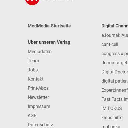
MedMedia Startseite
Digital Chan
eJournal: Au
Über unseren Verlag
car-t-cell
Mediadaten
congress x-p
Team
derma-target
Jobs
DigitalDoctor
Kontakt
digital patie
Print-Abos
Expert:innen
Newsletter
Fast Facts In
Impressum
IM FOKUS
AGB
krebs:hilfe!
Datenschutz
mol-onko