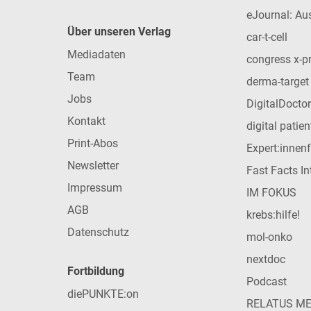
eJournal: Au
Über unseren Verlag
car-t-cell
Mediadaten
congress x-p
Team
derma-target
Jobs
DigitalDoctor
Kontakt
digital patie
Print-Abos
Expert:innen
Newsletter
Fast Facts In
Impressum
IM FOKUS
AGB
krebs:hilfe!
Datenschutz
mol-onko
nextdoc
Fortbildung
Podcast
diePUNKTE:on
RELATUS M