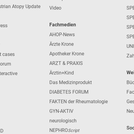
strian Atopy Update
Video
SP
SP
Fachmedien
ress
SPE
AHOP-News
SP
Ärzte Krone
UN
Apotheker Krone
nt cases
Zah
ARZT & PRAXIS
forum
Wei
Ärztin+Kind
teractive
Das Medizinprodukt
Büc
DIABETES FORUM
Fac
FAKTEN der Rheumatologie
Ges
GYN-AKTIV
Neu
neurologisch
Soc
NEPHRO
ED
Script