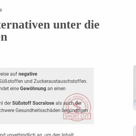
e
ernativen unter die
en
weise auf
negative
Süßstoffen und Zuckeraustauschstoffen.
indet eine
Gewöhnung
an einen
hl der
Süßstoff Sucralose
als auch der
chwere Gesundheitsschäden begünstigen
nd unverbindlich an, um den Inhalt