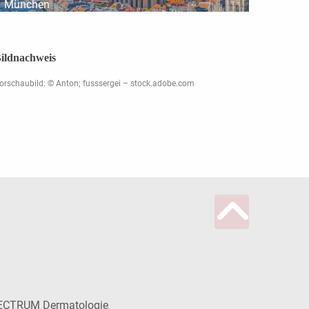
München
ildnachweis
orschaubild: © Anton; fusssergei – stock.adobe.com
ECTRUM Dermatologie