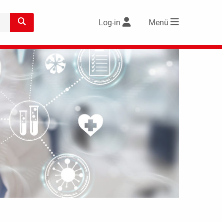
Log-in
Menü