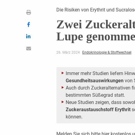
Die Risiken von Erythrit und Sucralos
Zwei Zuckeralt
Lupe genomm
26. März 2024
Endokrinologie & Stoffwechsel
Immer mehr Studien liefern Hin
Gesundheitsauswirkungen
von 
Auch durch Zuckeralternativen f
bestimmten Süßegrad statt.
Neue Studien zeigen, dass sowo
Zuckeraustauschstoff Erythrit
s
können.
Melden Sie sich bitte
hier
kostenlos u