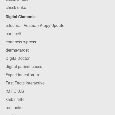
check-onko
Digital Channels
eJournal: Austrian Atopy Update
car-t-cell
congress x-press
derma-target
DigitalDoctor
digital patient cases
Expert:innenforum
Fast Facts Interactive
IM FOKUS
krebs:hilfe!
mol-onko