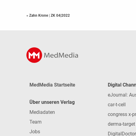
« Zahn Krone
|
ZK 04|2022
MedMedia Startseite
Digital Chan
eJournal: Au
Über unseren Verlag
car-t-cell
Mediadaten
congress x-p
Team
derma-target
Jobs
DigitalDoctor