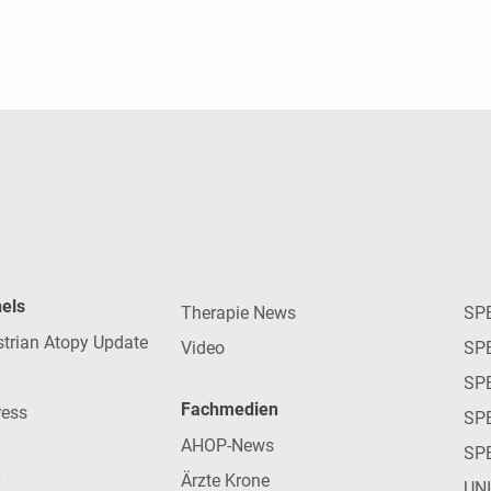
nels
Therapie News
SP
strian Atopy Update
Video
SP
SP
Fachmedien
ress
SPE
AHOP-News
SP
Ärzte Krone
UN