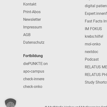
Kontakt
digital patie
Print-Abos
Expert:innen
Newsletter
Fast Facts In
Impressum
IM FOKUS
AGB
krebs:hilfe!
Datenschutz
mol-onko
nextdoc
Fortbildung
Podcast
diePUNKTE:on
RELATUS M
apo-campus
RELATUS P
check-innere
Study Shortc
check-onko