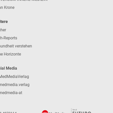
n Krone
tere
her
h-Reports
undheit verstehen
e Horizonte
ial Media
MedMediaVerlag
medmedia.verlag
medmedia-at