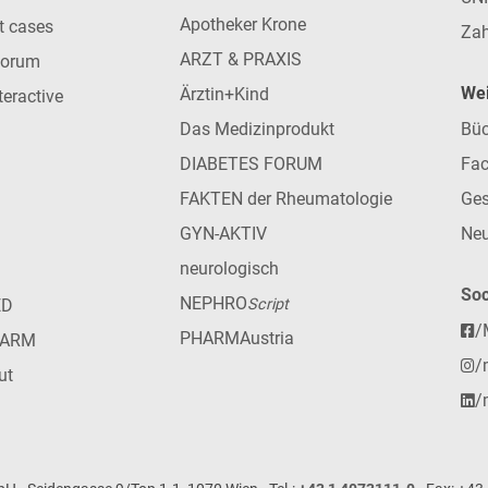
Apotheker Krone
nt cases
Zah
ARZT & PRAXIS
forum
Wei
Ärztin+Kind
teractive
Das Medizinprodukt
Büc
DIABETES FORUM
Fac
FAKTEN der Rheumatologie
Ges
GYN-AKTIV
Neu
neurologisch
Soc
NEPHRO
ED
Script
/
PHARMAustria
HARM
/
ut
/