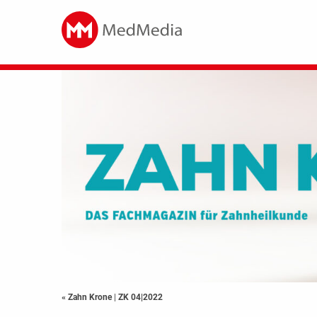
« Zahn Krone
|
ZK 04|2022