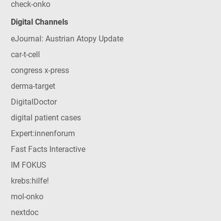
check-onko
Digital Channels
eJournal: Austrian Atopy Update
car-t-cell
congress x-press
derma-target
DigitalDoctor
digital patient cases
Expert:innenforum
Fast Facts Interactive
IM FOKUS
krebs:hilfe!
mol-onko
nextdoc