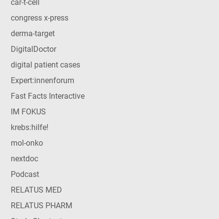
car-t-cell
congress x-press
derma-target
DigitalDoctor
digital patient cases
Expert:innenforum
Fast Facts Interactive
IM FOKUS
krebs:hilfe!
mol-onko
nextdoc
Podcast
RELATUS MED
RELATUS PHARM