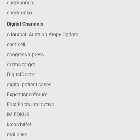
check-innere
check-onko
Digital Channels
eJournal: Austrian Atopy Update
car-t-cell
congress x-press
derma-target
DigitalDoctor
digital patient cases
Expert:innenforum
Fast Facts Interactive
IM FOKUS
krebs:hilfe!
mol-onko