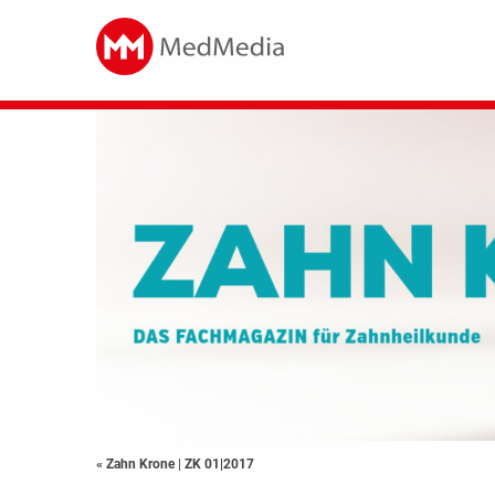
« Zahn Krone
|
ZK 01|2017