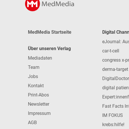
MedMedia Startseite
Digital Chan
eJournal: Au
Über unseren Verlag
car-t-cell
Mediadaten
congress x-p
Team
derma-target
Jobs
DigitalDoctor
Kontakt
digital patie
Print-Abos
Expert:innen
Newsletter
Fast Facts In
Impressum
IM FOKUS
AGB
krebs:hilfe!