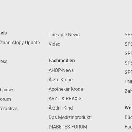
nels
Therapie News
SP
strian Atopy Update
Video
SP
SP
Fachmedien
ress
SPE
AHOP-News
SP
Ärzte Krone
UN
Apotheker Krone
nt cases
Zah
ARZT & PRAXIS
forum
Wei
Ärztin+Kind
teractive
Das Medizinprodukt
Büc
DIABETES FORUM
Fac