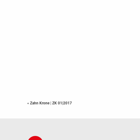
« Zahn Krone
|
ZK 01|2017