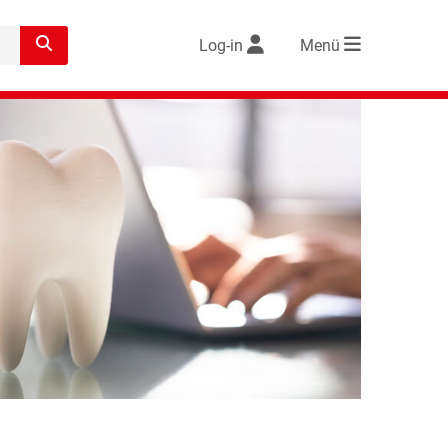
Log-in
Menü