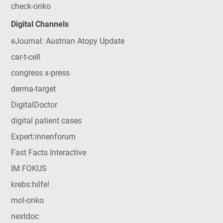
check-onko
Digital Channels
eJournal: Austrian Atopy Update
car-t-cell
congress x-press
derma-target
DigitalDoctor
digital patient cases
Expert:innenforum
Fast Facts Interactive
IM FOKUS
krebs:hilfe!
mol-onko
nextdoc