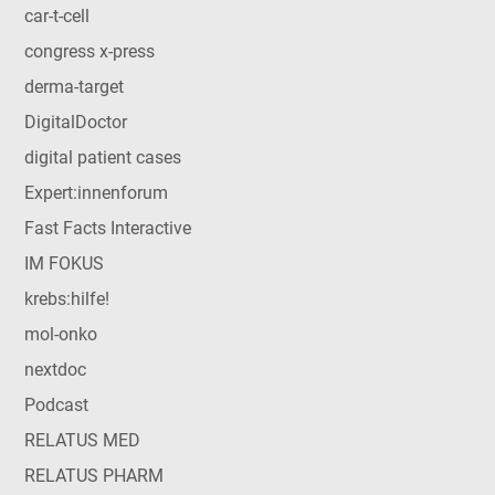
car-t-cell
congress x-press
derma-target
DigitalDoctor
digital patient cases
Expert:innenforum
Fast Facts Interactive
IM FOKUS
krebs:hilfe!
mol-onko
nextdoc
Podcast
RELATUS MED
RELATUS PHARM