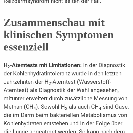
Reizdarmsyndrom nicht selten der Fall.
Zusammenschau mit
klinischen Symptomen
essenziell
H
-Atemtests mit Limitationen:
In der Diagnostik
2
der Kohlenhydratintoleranz wurde in den letzten
Jahrzehnten der H
-Atemtest (Wasserstoff-
2
Atemtest) als Diagnostik der Wahl angesehen,
mitunter erweitert durch zusätzliche Messung von
Methan (CH
). Sowohl H
als auch CH
sind Gase,
4
2
4
die im Darm beim bakteriellen Metabolismus von
Kohlenhydraten entstehen und in der Folge über
die Lunge abgeatmet werden. So kann nach dem