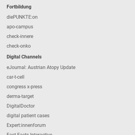
Fortbildung
diePUNKTE:on
apo-campus
check-innere
check-onko
Digital Channels
eJournal: Austrian Atopy Update
car-t-cell
congress x-press
derma-target
DigitalDoctor
digital patient cases
Expert:innenforum
Fast Facts Interactive