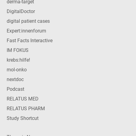
derma-target
DigitalDoctor
digital patient cases
Expert:innenforum
Fast Facts Interactive
IM FOKUS
krebs:hilfe!
mol-onko
nextdoc
Podcast
RELATUS MED
RELATUS PHARM
Study Shortcut