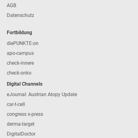
AGB
Datenschutz
Fortbildung
diePUNKTE:on
apo-campus
check-innere
check-onko
Digital Channels
eJournal: Austrian Atopy Update
car-t-cell
congress x-press
derma-target
DigitalDoctor