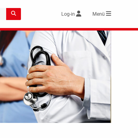
Log-in
Menü