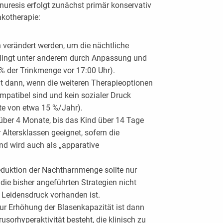
nuresis erfolgt zunächst primär konservativ
akotherapie:
n verändert werden, um die nächtliche
elingt unter anderem durch Anpassung und
% der Trinkmenge vor 17:00 Uhr).
lgt dann, wenn die weiteren Therapieoptionen
kompatibel sind und kein sozialer Druck
te von etwa 15 %/Jahr).
über 4 Monate, bis das Kind über 14 Tage
er Altersklassen geeignet, sofern die
d wird auch als „apparative
duktion der Nachtharnmenge sollte nur
e bisher angeführten Strategien nicht
r Leidensdruck vorhanden ist.
zur Erhöhung der Blasenkapazität ist dann
rusorhyperaktivität besteht, die klinisch zu