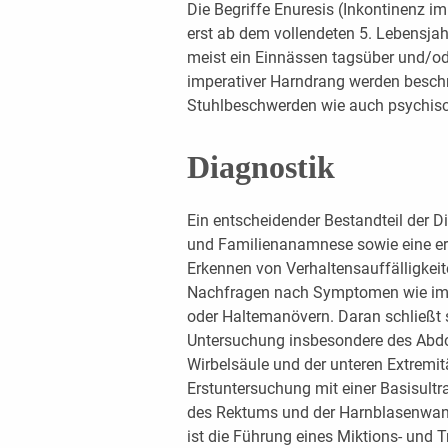
Die Begriffe Enuresis (Inkontinenz i
erst ab dem vollendeten 5. Lebensja
meist ein Einnässen tagsüber und/od
imperativer Harndrang werden beschri
Stuhlbeschwerden wie auch psychisc
Diagnostik
Ein entscheidender Bestandteil der Di
und Familienanamnese sowie eine er
Erkennen von Verhaltensauffälligkeite
Nachfragen nach Symptomen wie imp
oder Haltemanövern. Daran schließt s
Untersuchung insbesondere des Abdom
Wirbelsäule und der unteren Extremitä
Erstuntersuchung mit einer Basisultr
des Rektums und der Harnblasenwand
ist die Führung eines Miktions- und 