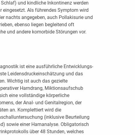
m Schlaf) und kindliche Inkontinenz werden
hr eingesetzt. Als führendes Symptom wird
er nachts angegeben, auch Pollakisurie und
eben, ebenso liegen begleitend oft
he und andere komorbide Störungen vor.
agnostik ist eine ausführliche Entwicklungs-
ste Leidensdruckeinschätzung und das
n. Wichtig ist auch das gezielte
erativer Harndrang, Miktionsaufschub
ich eine vollständige körperliche
ens, der Anal- und Genitalregion, der
ten an. Komplettiert wird die
aschalluntersuchung (inklusive Beurteilung
) sowie einer Harnanalyse. Obligatorisch
Trinkprotokolls über 48 Stunden, welches