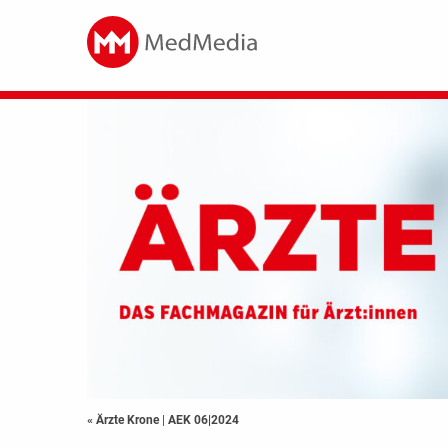
« Ärzte Krone
|
AEK 06|2024