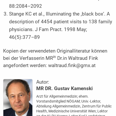
88:2084–2092
Stange KC et al., Illuminating the ,black box‘. A
description of 4454 patient visits to 138 family
physicians. J Fam Pract. 1998 May;
46(5):377–89
Kopien der verwendeten Originalliteratur können
in
bei der Verfasserin MR
Dr.in Waltraud Fink
angefordert werden: waltraud.fink@gmx.at
Autor:
MR DR. Gustav Kamenski
Arzt für Allgemeinmedizin; ehem.
Vorstandsmitglied NÖGAM; Univ.-Lektor,
Abteilung Allgemeinmedizin, Zentrum für Public
Health, Medizinische Universität Wien; Lektor
an der KLPU Krems; Leiter Karl Landsteiner