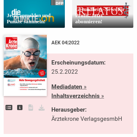
Gesundheits-News für
Jetzt anmelden und
Profis. Jetzt
Punkte sammeln!
abonnieren!
AEK 04|2022
Erscheinungsdatum:
25.2.2022
Mediadaten
»
Inhaltsverzeichnis
»
Herausgeber:
Ärztekrone VerlagsgesmbH