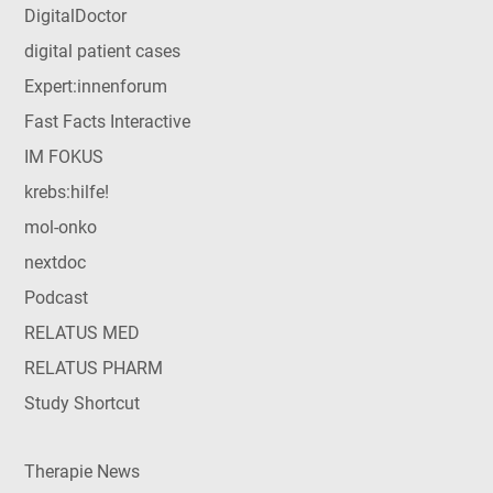
DigitalDoctor
digital patient cases
Expert:innenforum
Fast Facts Interactive
IM FOKUS
krebs:hilfe!
mol-onko
nextdoc
Podcast
RELATUS MED
RELATUS PHARM
Study Shortcut
Therapie News