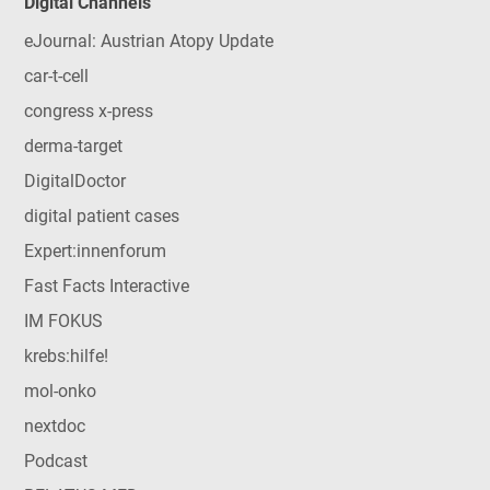
Digital Channels
eJournal: Austrian Atopy Update
car-t-cell
congress x-press
derma-target
DigitalDoctor
digital patient cases
Expert:innenforum
Fast Facts Interactive
IM FOKUS
krebs:hilfe!
mol-onko
nextdoc
Podcast