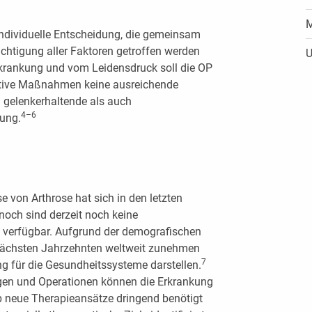
M
 individuelle Entscheidung, die gemeinsam
ichtigung aller Faktoren getroffen werden
U
krankung und vom Leidensdruck soll die OP
ative Maßnahmen keine ausreichende
 gelenkerhaltende als auch
4–6
gung.
 von Arthrose hat sich in den letzten
nnoch sind derzeit noch keine
 verfügbar. Aufgrund der demografischen
 nächsten Jahrzehnten weltweit zunehmen
7
g für die Gesundheitssysteme darstellen.
en und Operationen können die Erkrankung
alb neue Therapieansätze dringend benötigt