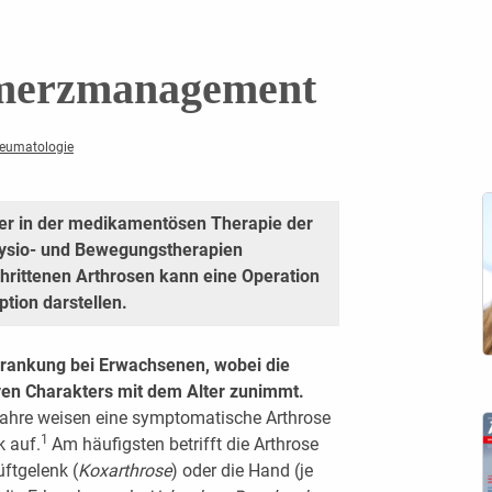
hmerzmanagement
heumatologie
ler in der medikamentösen Therapie der
hysio- und Bewegungstherapien
chrittenen Arthrosen kann eine Operation
ption darstellen.
rkrankung bei Erwachsenen, wobei die
ven Charakters mit dem Alter zunimmt.
 Jahre weisen eine symptomatische Arthrose
1
 auf.
Am häufigsten betrifft die Arthrose
üftgelenk (
Koxarthrose
) oder die Hand (je