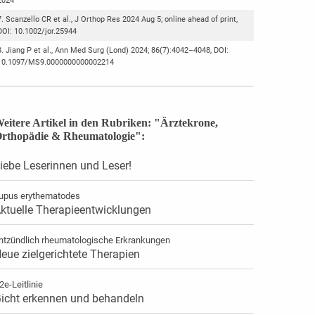
2024
Scanzello CR et al., J Orthop Res 2024 Aug 5; online ahead of print,
DOI: 10.1002/jor.25944
Jiang P et al., Ann Med Surg (Lond) 2024; 86(7):4042–4048, DOI:
10.1097/MS9.0000000000002214
eitere Artikel in den Rubriken: "Ärztekrone,
rthopädie & Rheumatologie":
iebe Leserinnen und Leser!
upus erythematodes
ktuelle Therapieentwicklungen
ntzündlich rheumatologische Erkrankungen
eue zielgerichtete Therapien
2e-Leitlinie
icht erkennen und behandeln