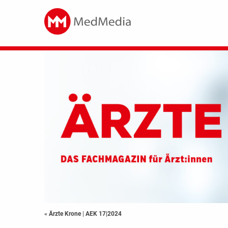
« Ärzte Krone
|
AEK 17|2024