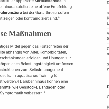
rtikulär applizierte
Kortikosteroide
in
D
r hinaus existiert eine offene Empfehlung
yaluronsäure
bei der Gonarthrose, sofern
D
4
K
zeigen oder kontraindiziert sind.
L
öse Maßnahmen
V
G
tiges Mittel gegen das Fortschreiten der
C
lte abhängig von Alter, Komorbiditäten,
n
nschränkungen erfolgen und Übungen zur
 körperlichen Belastungsfähigkeit umfassen.
G
W
Instruktionen zum Selbstmanagement
ose kann aquatisches Training für
zt werden.4 Darüber hinaus können eine
D
fsmittel wie Gehstöcke, Bandagen oder
 Symptomatik verbessern.²
G
K