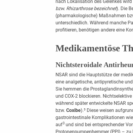
nach Lokalisation des Gelenkes wird
bzw. Rhizarthrose bezeichnet
). Die 
(pharmakologische) Maßnahmen bzw. I
unterschiedlich. Während manche Pati
profitieren, benötigen andere eine
Medikamentöse Th
Nichtsteroidale Antirhe
NSAR sind die Hauptstütze der medi
eine analgetische, antipyretische und
Sie hemmen die Prostaglandinsynthe
und COX-2 blockieren. Nichtselekti
während später entwickelte NSAR spez
bzw.
Coxibe
).³ Diese weisen aufgru
gastrointestinale Komplikationen wie
3
auf
und sind bei entsprechender Vo
Protonenpumpenhemmer (PPI) – zu 