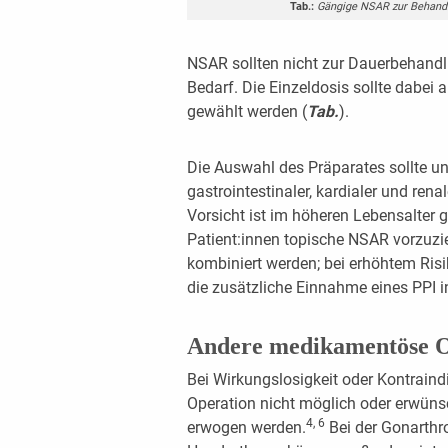
Tab.:
Gängige NSAR zur Behandlu
NSAR sollten nicht zur Dauerbehandl
Bedarf. Die Einzeldosis sollte dabei 
gewählt werden (
Tab.
).
Die Auswahl des Präparates sollte un
gastrointestinaler, kardialer und re
Vorsicht ist im höheren Lebensalter 
Patient:innen topische NSAR vorzuzi
kombiniert werden; bei erhöhtem Risi
die zusätzliche Einnahme eines PPI in
Andere medikamentöse O
Bei Wirkungslosigkeit oder Kontrain
Operation nicht möglich oder erwüns
4, 6
erwogen werden.
Bei der Gonarthr