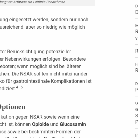
ng von Arthrose zur Leitlinie Gonarthrose
D
D
ung eingesetzt werden, sondern nur nach
M
ausreichend, aber so niedrig wie möglich
R
v
R
ter Berücksichtigung potenzieller
naler Nebenwirkungen erfolgen. Besondere
F
geboten; wenn möglich sind bei älteren
R
ehen. Die NSAR sollten nicht miteinander
ko für gastrointestinale Komplikationen ist
D
4–6
diziert.
P
G
ptionen
G
S
dikation gegen NSAR sowie wenn eine
P
cht ist, können
Opioide
und
Glucosamin
ose sowie bei bestimmten Formen der
I