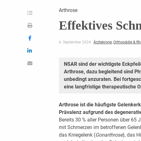
Arthrose
Effektives Sc
6. September 2024
Ärztekrone
,
Orthopädie & R
NSAR sind der wichtigste Eckpfei
Arthrose, dazu begleitend sind P
unbedingt anzuraten. Bei fortges
eine langfristige therapeutische O
Arthrose ist die häufigste Gelenke
Prävalenz aufgrund des degenerati
Bereits 30 % aller Personen über 65
mit Schmerzen im betroffenen Gelenk
das Kniegelenk (
Gonarthrose
), das H