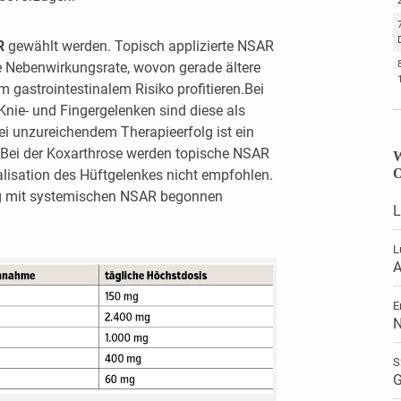
AR
gewählt werden. Topisch applizierte NSAR
e Nebenwirkungsrate, wovon gerade ältere
 gastrointestinalem Risiko profitieren.Bei
nie- und Fingergelenken sind diese als
 bei unzureichendem Therapieerfolg ist ein
Bei der Koxarthrose werden topische NSAR
W
O
alisation des Hüftgelenkes nicht empfohlen.
ung mit systemischen NSAR begonnen
L
L
A
E
N
S
G