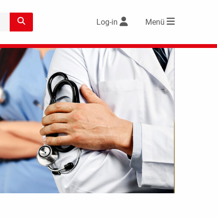
Log-in
Menü