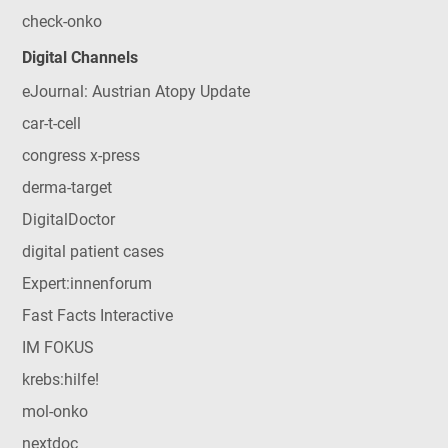
check-onko
Digital Channels
eJournal: Austrian Atopy Update
car-t-cell
congress x-press
derma-target
DigitalDoctor
digital patient cases
Expert:innenforum
Fast Facts Interactive
IM FOKUS
krebs:hilfe!
mol-onko
nextdoc