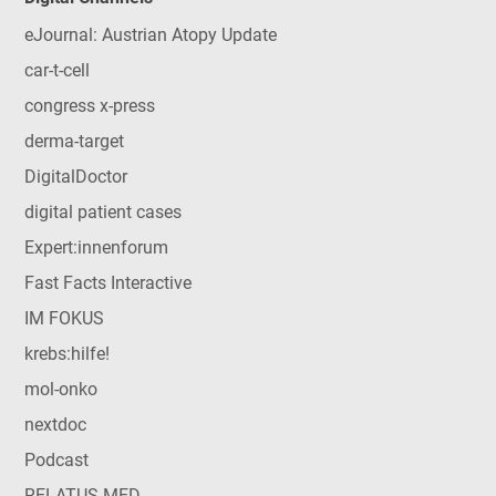
eJournal: Austrian Atopy Update
car-t-cell
congress x-press
derma-target
DigitalDoctor
digital patient cases
Expert:innenforum
Fast Facts Interactive
IM FOKUS
krebs:hilfe!
mol-onko
nextdoc
Podcast
RELATUS MED