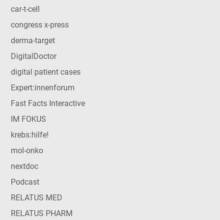
car-t-cell
congress x-press
derma-target
DigitalDoctor
digital patient cases
Expert:innenforum
Fast Facts Interactive
IM FOKUS
krebs:hilfe!
mol-onko
nextdoc
Podcast
RELATUS MED
RELATUS PHARM