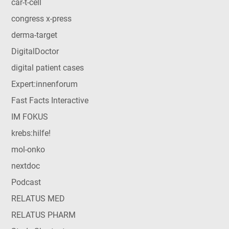
car-t-cell
congress x-press
derma-target
DigitalDoctor
digital patient cases
Expert:innenforum
Fast Facts Interactive
IM FOKUS
krebs:hilfe!
mol-onko
nextdoc
Podcast
RELATUS MED
RELATUS PHARM