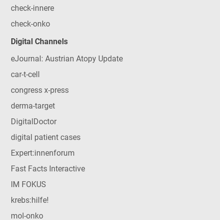
check-innere
check-onko
Digital Channels
eJournal: Austrian Atopy Update
car-t-cell
congress x-press
derma-target
DigitalDoctor
digital patient cases
Expert:innenforum
Fast Facts Interactive
IM FOKUS
krebs:hilfe!
mol-onko