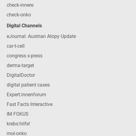
check-innere
check-onko
Digital Channels
eJournal: Austrian Atopy Update
car-t-cell
congress x-press
derma-target
DigitalDoctor
digital patient cases
Expert:innenforum
Fast Facts Interactive
IM FOKUS
krebs:hilfe!
mol-onko