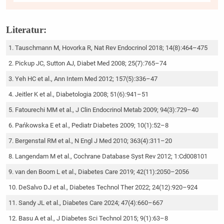
Literatur:
Tauschmann M, Hovorka R, Nat Rev Endocrinol 2018; 14(8):464–475
Pickup JC, Sutton AJ, Diabet Med 2008; 25(7):765–74
Yeh HC et al., Ann Intern Med 2012; 157(5):336–47
Jeitler K et al., Diabetologia 2008; 51(6):941–51
Fatourechi MM et al., J Clin Endocrinol Metab 2009; 94(3):729–40
Pańkowska E et al., Pediatr Diabetes 2009; 10(1):52–8
Bergenstal RM et al., N Engl J Med 2010; 363(4):311–20
Langendam M et al., Cochrane Database Syst Rev 2012; 1:Cd008101
van den Boom L et al., Diabetes Care 2019; 42(11):2050–2056
DeSalvo DJ et al., Diabetes Technol Ther 2022; 24(12):920–924
Sandy JL et al., Diabetes Care 2024; 47(4):660–667
Basu A et al., J Diabetes Sci Technol 2015; 9(1):63–8