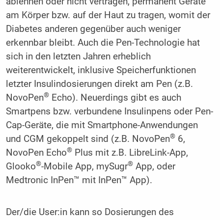
ablehnen oder nicht vertragen, permanent Geräte
am Körper bzw. auf der Haut zu tragen, womit der
Diabetes anderen gegenüber auch weniger
erkennbar bleibt. Auch die Pen-Technologie hat
sich in den letzten Jahren erheblich
weiterentwickelt, inklusive Speicherfunktionen
letzter Insulindosierungen direkt am Pen (z.B.
®
NovoPen
Echo). Neuerdings gibt es auch
Smartpens bzw. verbundene Insulinpens oder Pen-
Cap-Geräte, die mit Smartphone-Anwendungen
®
und CGM gekoppelt sind (z.B. NovoPen
6,
®
NovoPen Echo
Plus mit z.B. LibreLink-App,
®
®
Glooko
-Mobile App, mySugr
App, oder
Medtronic InPen™ mit InPen™ App).
Der/die User:in kann so Dosierungen des