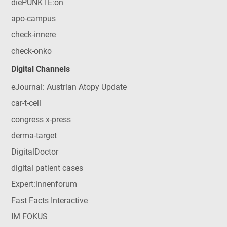
diePUNKTE:on
apo-campus
check-innere
check-onko
Digital Channels
eJournal: Austrian Atopy Update
car-t-cell
congress x-press
derma-target
DigitalDoctor
digital patient cases
Expert:innenforum
Fast Facts Interactive
IM FOKUS