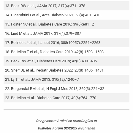
Beck RW et al., JAMA 2017; 317(4):371–378
Dicembrini I et al., Acta Diabetol 2021; 58(4):401–410
Foster NC et al., Diabetes Care 2016; 39(6):e81–2
Lind M et al., JAMA 2017; 317(4):379–387
Bolinder J et al., Lancet 2016; 388(10057):2254–2263
Battelino T et al., Diabetes Care 2019; 42(8):1593–1603
Beck RW et al., Diabetes Care 2019; 42(3).400–405
Sherr JL et al., Pediatr Diabetes 2022; 23(8):1406–1431
Ly TT et al., JAMA 2013; 310(12):1240–7
Bergenstal RM et al., N Engl J Med 2013; 369(3):224–32
Battelino et al., Diabetes Care 2017; 40(6):764–770
Der gesamte Artikel ist ursprünglich in
Diabetes Forum 02|2023
erschienen