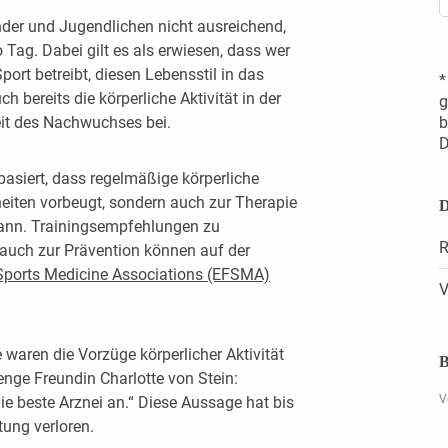
der und Jugendlichen nicht ausreichend,
 Tag. Dabei gilt es als erwiesen, dass wer
rt betreibt, diesen Lebensstil in das
*
bereits die körperliche Aktivität in der
g
it des Nachwuchses bei.
b
D
basiert, dass regelmäßige körperliche
kheiten vorbeugt, sondern auch zur Therapie
D
kann. Trainingsempfehlungen zu
R
 auch zur Prävention können auf der
Sports Medicine Associations (EFSMA)
V
waren die Vorzüge körperlicher Aktivität
B
 enge Freundin Charlotte von Stein:
V
ie beste Arznei an.“ Diese Aussage hat bis
tung verloren.