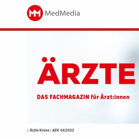
« Ärzte Krone
|
AEK 04|2022