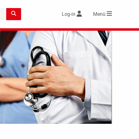
Log-in
Menü