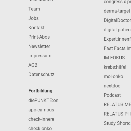
congress x-p
Team
derma-target
Jobs
DigitalDoctor
Kontakt
digital patie
Print-Abos
Expert:innen
Newsletter
Fast Facts In
Impressum
IM FOKUS
AGB
krebs:hilfe!
Datenschutz
mol-onko
nextdoc
Fortbildung
Podcast
diePUNKTE:on
RELATUS M
apo-campus
RELATUS P
check-innere
Study Shortc
check-onko