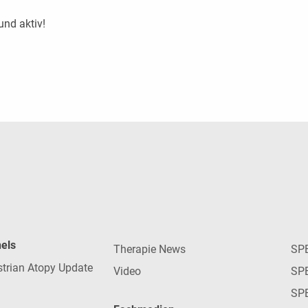
und aktiv!
nels
Therapie News
SP
strian Atopy Update
Video
SP
SP