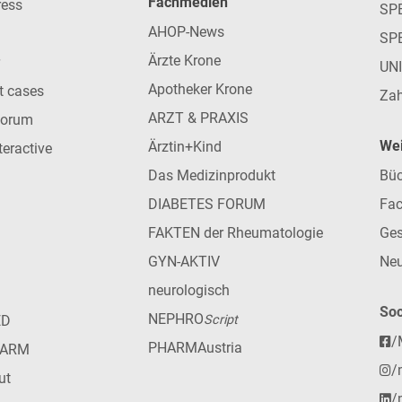
Fachmedien
ress
SPE
AHOP-News
SP
Ärzte Krone
UN
Apotheker Krone
nt cases
Zah
ARZT & PRAXIS
forum
Wei
Ärztin+Kind
teractive
Das Medizinprodukt
Büc
DIABETES FORUM
Fac
FAKTEN der Rheumatologie
Ges
GYN-AKTIV
Neu
neurologisch
Soc
NEPHRO
ED
Script
/
PHARMAustria
HARM
/
ut
/