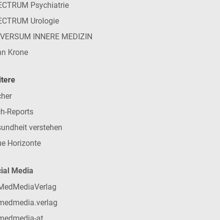
CTRUM Psychiatrie
ECTRUM Urologie
IVERSUM INNERE MEDIZIN
n Krone
tere
her
h-Reports
undheit verstehen
e Horizonte
ial Media
MedMediaVerlag
medmedia.verlag
medmedia-at