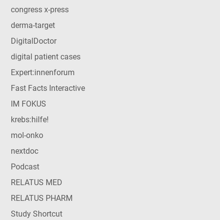
congress x-press
derma-target
DigitalDoctor
digital patient cases
Expert:innenforum
Fast Facts Interactive
IM FOKUS
krebs:hilfe!
mol-onko
nextdoc
Podcast
RELATUS MED
RELATUS PHARM
Study Shortcut