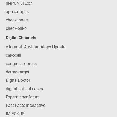
diePUNKTE:on
apo-campus
check-innere
check-onko
Digital Channels
eJournal: Austrian Atopy Update
car-t-cell
congress x-press
derma-target
DigitalDoctor
digital patient cases
Expert:innenforum
Fast Facts Interactive
IM FOKUS