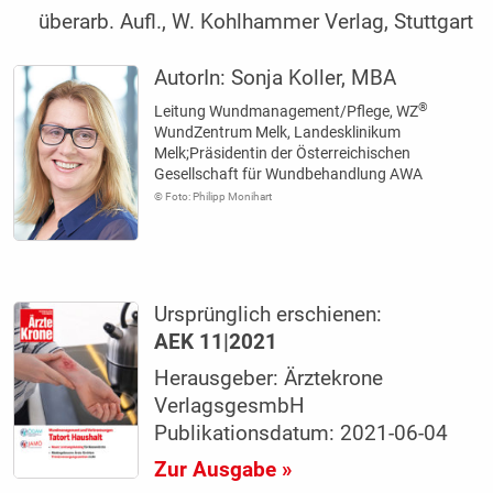
überarb. Aufl., W. Kohlhammer Verlag, Stuttgart
AutorIn:
Sonja Koller, MBA
®
Leitung Wundmanagement/Pflege, WZ
WundZentrum Melk, Landesklinikum
Melk;Präsidentin der Österreichischen
Gesellschaft für Wundbehandlung AWA
© Foto: Philipp Monihart
Ursprünglich erschienen:
AEK 11|2021
Herausgeber: Ärztekrone
VerlagsgesmbH
Publikationsdatum: 2021-06-04
Zur Ausgabe »