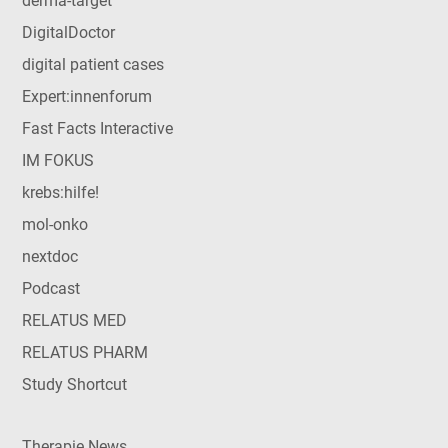
derma-target
DigitalDoctor
digital patient cases
Expert:innenforum
Fast Facts Interactive
IM FOKUS
krebs:hilfe!
mol-onko
nextdoc
Podcast
RELATUS MED
RELATUS PHARM
Study Shortcut
Therapie News